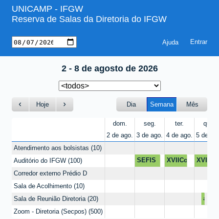
UNICAMP - IFGW
Reserva de Salas da Diretoria do IFGW
Ajuda
2 - 8 de agosto de 2026
Hoje
Dia
Semana
Mês
dom.
seg.
ter.
qua.
2 de ago.
3 de ago.
4 de ago.
5 de ag
Atendimento aos bolsistas
10
SEFIS
XVIIConFiMe
XVIICo
Auditório do IFGW
100
Corredor externo Prédio D
Sala de Acolhimento
10
alin
Sala de Reunião Diretoria
20
Zoom - Diretoria (Secpos)
500