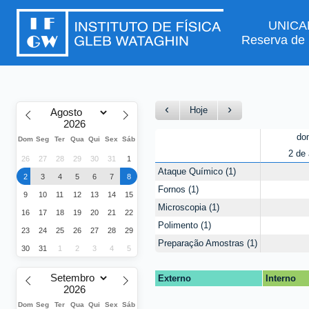
UNICA
Reserva de
Hoje
do
Dom
Seg
Ter
Qua
Qui
Sex
Sáb
2 de 
26
27
28
29
30
31
1
Ataque Químico
1
2
3
4
5
6
7
8
Fornos
1
9
10
11
12
13
14
15
Microscopia
1
16
17
18
19
20
21
22
Polimento
1
23
24
25
26
27
28
29
Preparação Amostras
1
30
31
1
2
3
4
5
Externo
Interno
Dom
Seg
Ter
Qua
Qui
Sex
Sáb