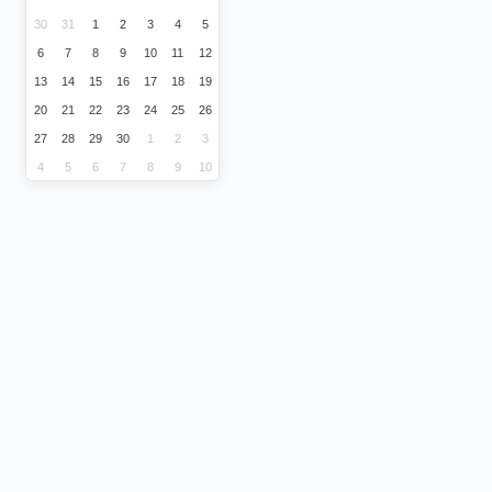
30
31
1
2
3
4
5
6
7
8
9
10
11
12
13
14
15
16
17
18
19
20
21
22
23
24
25
26
27
28
29
30
1
2
3
4
5
6
7
8
9
10