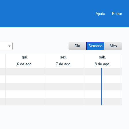
Ajuda
Dia
Semana
Mês
qui.
sex.
sáb.
6 de ago.
7 de ago.
8 de ago.