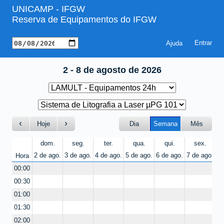
UNICAMP - IFGW
Reserva de Equipamentos do IFGW
Ajuda
2 - 8 de agosto de 2026
Hoje
Dia
Semana
Mês
dom.
seg.
ter.
qua.
qui.
sex.
2 de ago.
3 de ago.
4 de ago.
5 de ago.
6 de ago.
7 de ago.
8 
Hora
00:00
00:30
01:00
01:30
02:00