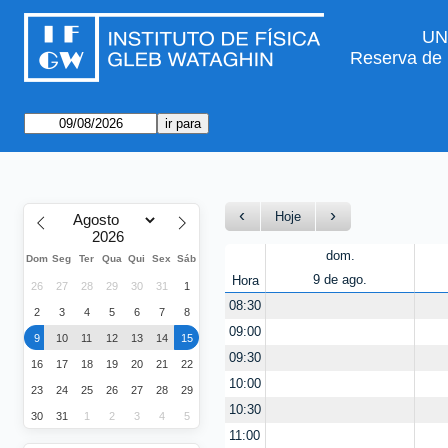
UN
Reserva de
Hoje
dom.
Dom
Seg
Ter
Qua
Qui
Sex
Sáb
9 de ago.
Hora
26
27
28
29
30
31
1
08:30
2
3
4
5
6
7
8
09:00
9
10
11
12
13
14
15
09:30
16
17
18
19
20
21
22
10:00
23
24
25
26
27
28
29
10:30
30
31
1
2
3
4
5
11:00