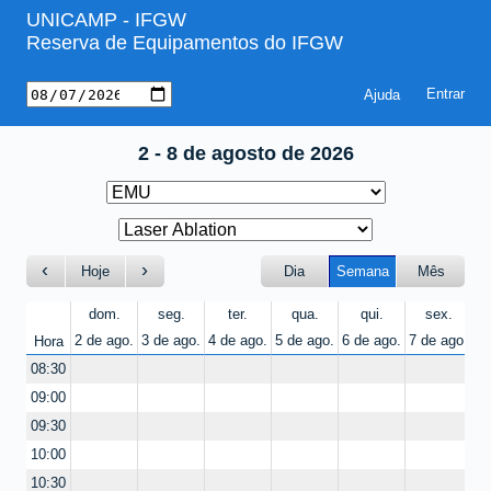
UNICAMP - IFGW
Reserva de Equipamentos do IFGW
Ajuda
2 - 8 de agosto de 2026
Hoje
Dia
Semana
Mês
dom.
seg.
ter.
qua.
qui.
sex.
2 de ago.
3 de ago.
4 de ago.
5 de ago.
6 de ago.
7 de ago.
8 
Hora
08:30
09:00
09:30
10:00
10:30